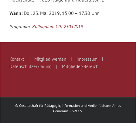
Wann:
Do., 23. Mai 2019, 15.00 – 17.30 Uhr
Programm:
Kolloquium GPI 23052019
Kontakt
Mitglied werden
Impressum
Datenschutzerklärung
Mitglieder-Bereich
© Gesellschaft für Pädagogik, Information und Medien "Johann Amos
Comenius" - GPI e.V.